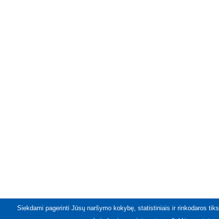
Siekdami pagerinti Jūsų naršymo kokybę, statistiniais ir rinkodaros tiks