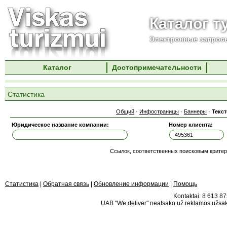
Каталог т
Электронные запросы
Каталог
Достопримечательности
Статистика
Общий
·
Инфостраницы
·
Баннеры
·
Текс
Юридическое название компании:
Номер клиента:
Ссылок, соответственных поисковым критер
Статистика
|
Обратная связь
|
Обновление информации
|
Помощь
Kontaktai: 8 613 875
UAB "We deliver" neatsako už reklamos užsako