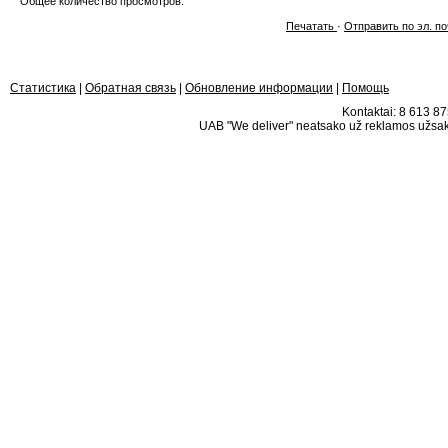
Общее количество просмотров:
Печатать
·
Отправить по эл. по
Статистика
|
Обратная связь
|
Обновление информации
|
Помощь
Kontaktai: 8 613 875
UAB "We deliver" neatsako už reklamos užsako