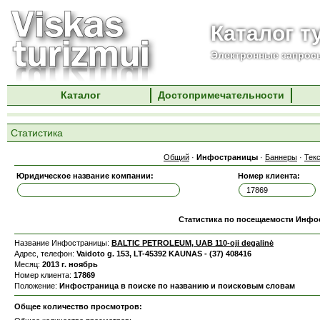
Каталог т
Электронные запросы
Каталог
Достопримечательности
Статистика
Общий
·
Инфостраницы
·
Баннеры
·
Тек
Юридическое название компании:
Номер клиента:
Статистика по посещаемости Инф
Название Инфостраницы:
BALTIC PETROLEUM, UAB 110-oji degalinė
Адрес, телефон:
Vaidoto g. 153, LT-45392 KAUNAS - (37) 408416
Месяц:
2013 г. ноябрь
Номер клиента:
17869
Положение:
Инфостраница в поиске по названию и поисковым словам
Общее количество просмотров: