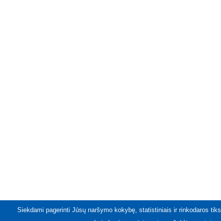
Siekdami pagerinti Jūsų naršymo kokybę, statistiniais ir rinkodaros tiks