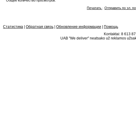
Общее количество просмотров:
Печатать
·
Отправить по эл. по
Статистика
|
Обратная связь
|
Обновление информации
|
Помощь
Kontaktai: 8 613 875
UAB "We deliver" neatsako už reklamos užsako