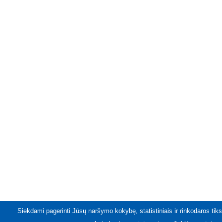
Siekdami pagerinti Jūsų naršymo kokybę, statistiniais ir rinkodaros tiks