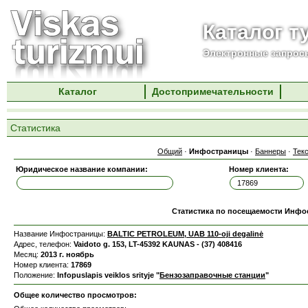
Каталог т
Электронные запросы
Каталог
Достопримечательности
Статистика
Общий
·
Инфостраницы
·
Баннеры
·
Тек
Юридическое название компании:
Номер клиента:
Статистика по посещаемости Инф
Название Инфостраницы:
BALTIC PETROLEUM, UAB 110-oji degalinė
Адрес, телефон:
Vaidoto g. 153, LT-45392 KAUNAS - (37) 408416
Месяц:
2013 г. ноябрь
Номер клиента:
17869
Положение:
Infopuslapis veiklos srityje "
Бензозаправочные станции
"
Общее количество просмотров: