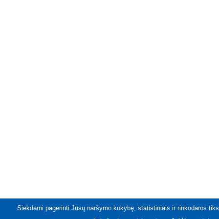
Siekdami pagerinti Jūsų naršymo kokybę, statistiniais ir rinkodaros tiks