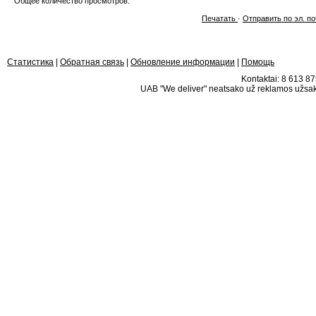
Общее количество просмотров:
Печатать
·
Отправить по эл. по
Статистика
|
Обратная связь
|
Обновление информации
|
Помощь
Kontaktai: 8 613 875
UAB "We deliver" neatsako už reklamos užsako