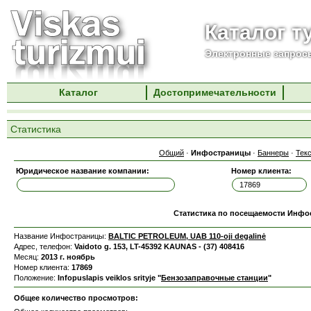
Каталог т
Электронные запросы
Каталог
Достопримечательности
Статистика
Общий
·
Инфостраницы
·
Баннеры
·
Тек
Юридическое название компании:
Номер клиента:
Статистика по посещаемости Инф
Название Инфостраницы:
BALTIC PETROLEUM, UAB 110-oji degalinė
Адрес, телефон:
Vaidoto g. 153, LT-45392 KAUNAS - (37) 408416
Месяц:
2013 г. ноябрь
Номер клиента:
17869
Положение:
Infopuslapis veiklos srityje "
Бензозаправочные станции
"
Общее количество просмотров: