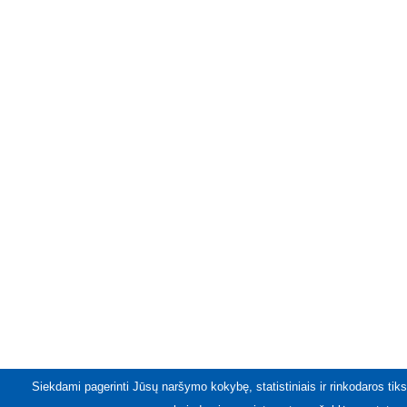
Siekdami pagerinti Jūsų naršymo kokybę, statistiniais ir rinkodaros tiks