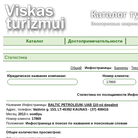
Каталог т
Электронные запросы
Каталог
Достопримечательности
Статистика
Общий
·
Инфостраницы
·
Баннеры
·
Тек
Юридическое название компании:
Номер клиента:
Статистика по посещаемости Инф
Название Инфостраницы:
BALTIC PETROLEUM, UAB 110-oji degalinė
Адрес, телефон:
Vaidoto g. 153, LT-45392 KAUNAS - (37) 408416
Месяц:
2013 г. ноябрь
Номер клиента:
17869
Положение:
Инфостраница в поиске по названию и поисковым словам
Общее количество просмотров: