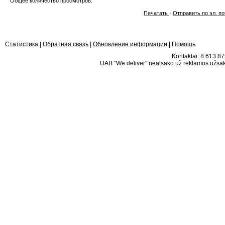
Общее количество просмотров:
Печатать
·
Отправить по эл. по
Статистика
|
Обратная связь
|
Обновление информации
|
Помощь
Kontaktai: 8 613 875
UAB "We deliver" neatsako už reklamos užsako