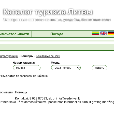
Каталог туризма Литвы
Электронные запросы на жилье, усадьбы, банкетные залы
имечательности
Погода
нфостраницы
·
Баннеры
·
Текстожые ссылки
Номер клиента:
Месяц:
Результатов по запросам не найдено
формации
|
Помощь
Kontaktai: 8 613 87583, el. p. info@wedeliver.lt
" neatsako už reklamos užsakovų paskelbtos informacijos turinį ir grafinę medžia