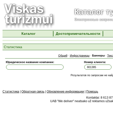
Каталог т
Электронные запросы
Каталог
Достопримечательности
Статистика
Общий
·
Инфостраницы
·
Баннеры
·
Тек
Юридическое название компании:
Номер клиента:
Результатов по запросам не най
Статистика
|
Обратная связь
|
Обновление информации
|
Помощь
Kontaktai: 8 613 875
UAB "We deliver" neatsako už reklamos užsako