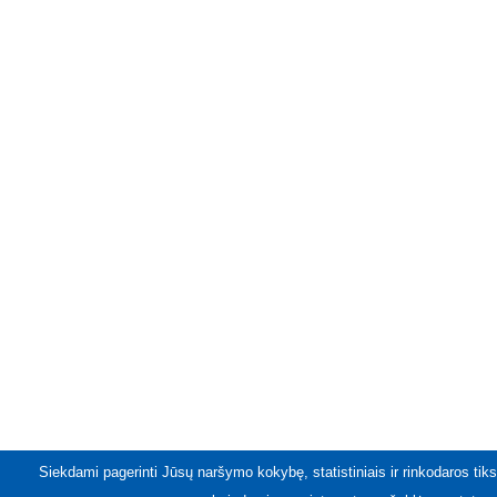
Siekdami pagerinti Jūsų naršymo kokybę, statistiniais ir rinkodaros tiks