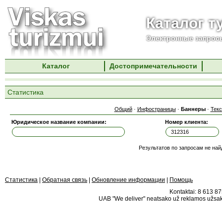
Каталог т
Электронные запросы
Каталог
Достопримечательности
Статистика
Общий
·
Инфостраницы
·
Баннеры
·
Тек
Юридическое название компании:
Номер клиента:
Результатов по запросам не най
Статистика
|
Обратная связь
|
Обновление информации
|
Помощь
Kontaktai: 8 613 875
UAB "We deliver" neatsako už reklamos užsako