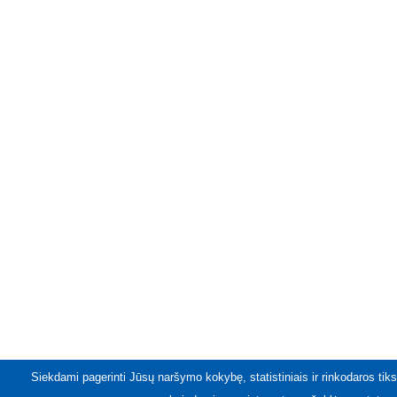
Siekdami pagerinti Jūsų naršymo kokybę, statistiniais ir rinkodaros tiks