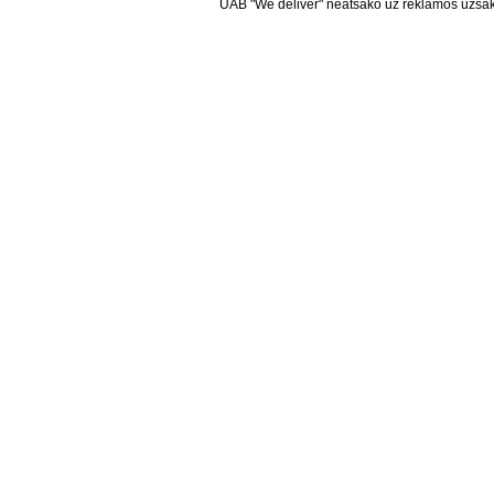
UAB "We deliver" neatsako už reklamos užsako