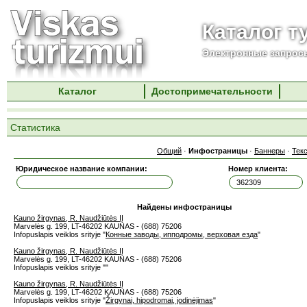
Каталог т
Электронные запросы
Каталог
Достопримечательности
Статистика
Общий
·
Инфостраницы
·
Баннеры
·
Тек
Юридическое название компании:
Номер клиента:
Найдены инфостраницы
Kauno žirgynas, R. Naudžiūtės IĮ
Marvelės g. 199, LT-46202 KAUNAS - (688) 75206
Infopuslapis veiklos srityje "
Конные заводы, ипподромы, верховая езда
"
Kauno žirgynas, R. Naudžiūtės IĮ
Marvelės g. 199, LT-46202 KAUNAS - (688) 75206
Infopuslapis veiklos srityje "
"
Kauno žirgynas, R. Naudžiūtės IĮ
Marvelės g. 199, LT-46202 KAUNAS - (688) 75206
Infopuslapis veiklos srityje "
Žirgynai, hipodromai, jodinėjimas
"