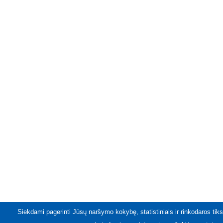
Siekdami pagerinti Jūsų naršymo kokybę, statistiniais ir rinkodaros tiks