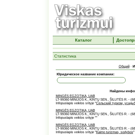
Каталог
Достопр
Статистика
Общий
·
И
Юридическое название компании:
Найдены инфо
MINGĖS EGZOTIKA, UAB
LT-99360 MINIJOS K., KINTŲ SEN., ŠILUTĖS R. - (6
Infopuslapis veiklos srityje "
Сельский туризм, усадь
MINGĖS EGZOTIKA, UAB
LT-99360 MINIJOS K., KINTŲ SEN., ŠILUTĖS R. - (6
Infopuslapis veiklos srityje "
"
MINGĖS EGZOTIKA, UAB
LT-99360 MINIJOS K., KINTŲ SEN., ŠILUTĖS R. - (6
Infopuslapis veiklos srityje "
Kaimo turizmas, sodybos
"