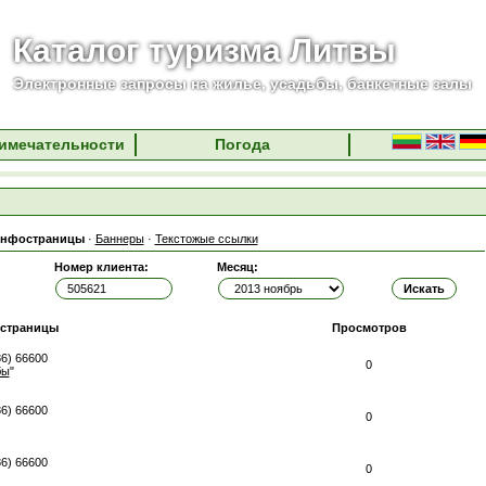
Каталог туризма Литвы
Электронные запросы на жилье, усадьбы, банкетные залы
имечательности
Погода
нфостраницы
·
Баннеры
·
Текстожые ссылки
Номер клиента:
Месяц:
страницы
Просмотров
86) 66600
0
бы
"
86) 66600
0
86) 66600
0