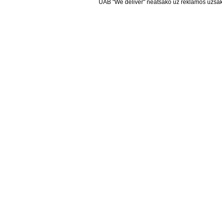
UAB "We deliver" neatsako už reklamos užsako