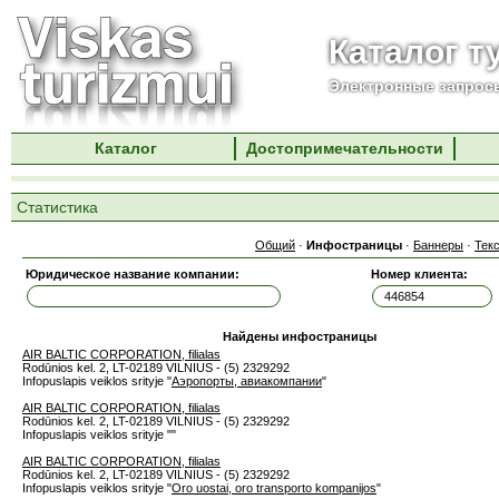
Каталог т
Электронные запросы
Каталог
Достопримечательности
Статистика
Общий
·
Инфостраницы
·
Баннеры
·
Тек
Юридическое название компании:
Номер клиента:
Найдены инфостраницы
AIR BALTIC CORPORATION, filialas
Rodūnios kel. 2, LT-02189 VILNIUS - (5) 2329292
Infopuslapis veiklos srityje "
Аэропорты, авиакомпании
"
AIR BALTIC CORPORATION, filialas
Rodūnios kel. 2, LT-02189 VILNIUS - (5) 2329292
Infopuslapis veiklos srityje "
"
AIR BALTIC CORPORATION, filialas
Rodūnios kel. 2, LT-02189 VILNIUS - (5) 2329292
Infopuslapis veiklos srityje "
Oro uostai, oro transporto kompanijos
"