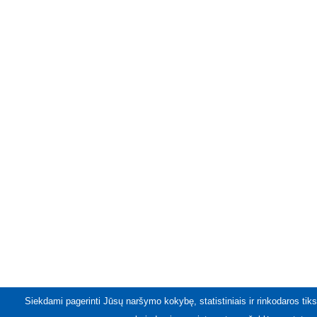
Siekdami pagerinti Jūsų naršymo kokybę, statistiniais ir rinkodaros tiks