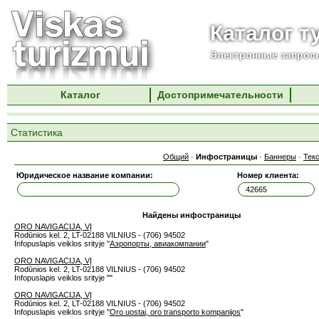
Каталог т
Электронные запросы
Каталог
Достопримечательности
Статистика
Общий
·
Инфостраницы
·
Баннеры
·
Тек
Юридическое название компании:
Номер клиента:
Найдены инфостраницы
ORO NAVIGACIJA, VĮ
Rodūnios kel. 2, LT-02188 VILNIUS - (706) 94502
Infopuslapis veiklos srityje "
Аэропорты, авиакомпании
"
ORO NAVIGACIJA, VĮ
Rodūnios kel. 2, LT-02188 VILNIUS - (706) 94502
Infopuslapis veiklos srityje "
"
ORO NAVIGACIJA, VĮ
Rodūnios kel. 2, LT-02188 VILNIUS - (706) 94502
Infopuslapis veiklos srityje "
Oro uostai, oro transporto kompanijos
"