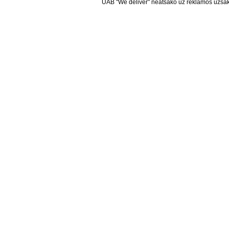
UAB "We deliver" neatsako už reklamos užsako