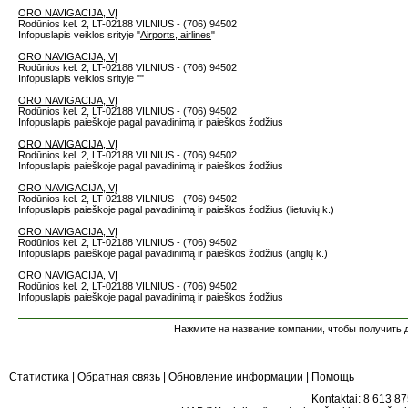
ORO NAVIGACIJA, VĮ
Rodūnios kel. 2, LT-02188 VILNIUS - (706) 94502
Infopuslapis veiklos srityje "
Airports, airlines
"
ORO NAVIGACIJA, VĮ
Rodūnios kel. 2, LT-02188 VILNIUS - (706) 94502
Infopuslapis veiklos srityje "
"
ORO NAVIGACIJA, VĮ
Rodūnios kel. 2, LT-02188 VILNIUS - (706) 94502
Infopuslapis paieškoje pagal pavadinimą ir paieškos žodžius
ORO NAVIGACIJA, VĮ
Rodūnios kel. 2, LT-02188 VILNIUS - (706) 94502
Infopuslapis paieškoje pagal pavadinimą ir paieškos žodžius
ORO NAVIGACIJA, VĮ
Rodūnios kel. 2, LT-02188 VILNIUS - (706) 94502
Infopuslapis paieškoje pagal pavadinimą ir paieškos žodžius (lietuvių k.)
ORO NAVIGACIJA, VĮ
Rodūnios kel. 2, LT-02188 VILNIUS - (706) 94502
Infopuslapis paieškoje pagal pavadinimą ir paieškos žodžius (anglų k.)
ORO NAVIGACIJA, VĮ
Rodūnios kel. 2, LT-02188 VILNIUS - (706) 94502
Infopuslapis paieškoje pagal pavadinimą ir paieškos žodžius
Нажмите на название компании, чтобы получить д
Статистика
|
Обратная связь
|
Обновление информации
|
Помощь
Kontaktai: 8 613 875