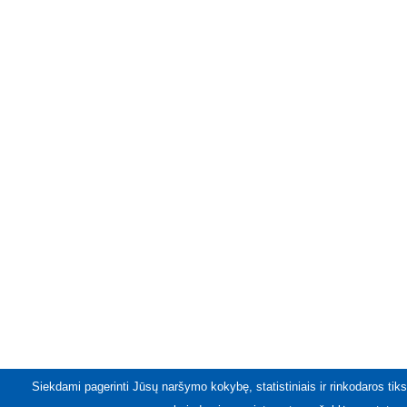
Siekdami pagerinti Jūsų naršymo kokybę, statistiniais ir rinkodaros tiks