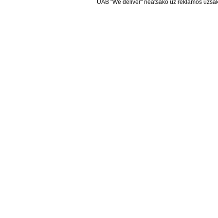
UAB "We deliver" neatsako už reklamos užsako