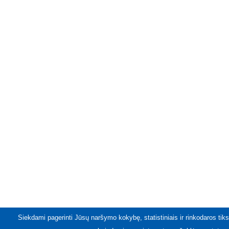
Siekdami pagerinti Jūsų naršymo kokybę, statistiniais ir rinkodaros tiks