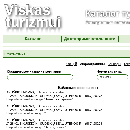
Каталог т
Электронные запросы
Каталог
Достопримечательности
Статистика
Общий
·
Инфостраницы
·
Баннеры
·
Тек
Юридическое название компании:
Номер клиента:
Найдены инфостраницы
BIKUŠKIO DVARAS, J. Gruodžio sodyba
LT-28401 BIKUŠKIO K., SUDEIKIŲ SEN., UTENOS R. - (687) 20278
Infopuslapis veiklos srityje "
Поместья, аренда
"
BIKUŠKIO DVARAS, J. Gruodžio sodyba
LT-28401 BIKUŠKIO K., SUDEIKIŲ SEN., UTENOS R. - (687) 20278
Infopuslapis veiklos srityje "
"
BIKUŠKIO DVARAS, J. Gruodžio sodyba
LT-28401 BIKUŠKIO K., SUDEIKIŲ SEN., UTENOS R. - (687) 20278
Infopuslapis veiklos srityje "
Dvarai, nuoma
"