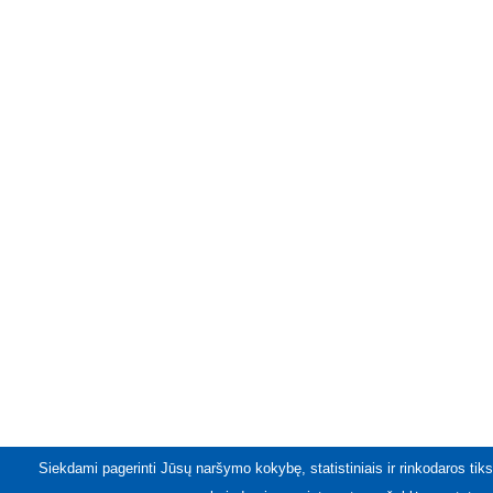
Siekdami pagerinti Jūsų naršymo kokybę, statistiniais ir rinkodaros tiks