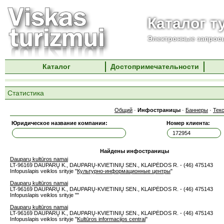
Каталог т
Электронные запросы
Каталог
Достопримечательности
Статистика
Общий
·
Инфостраницы
·
Баннеры
·
Тек
Юридическое название компании:
Номер клиента:
Найдены инфостраницы
Dauparų kultūros namai
LT-96169 DAUPARŲ K., DAUPARŲ-KVIETINIŲ SEN., KLAIPĖDOS R. - (46) 475143
Infopuslapis veiklos srityje "
Культурно-информационные центры
"
Dauparų kultūros namai
LT-96169 DAUPARŲ K., DAUPARŲ-KVIETINIŲ SEN., KLAIPĖDOS R. - (46) 475143
Infopuslapis veiklos srityje "
"
Dauparų kultūros namai
LT-96169 DAUPARŲ K., DAUPARŲ-KVIETINIŲ SEN., KLAIPĖDOS R. - (46) 475143
Infopuslapis veiklos srityje "
Kultūros informacijos centrai
"