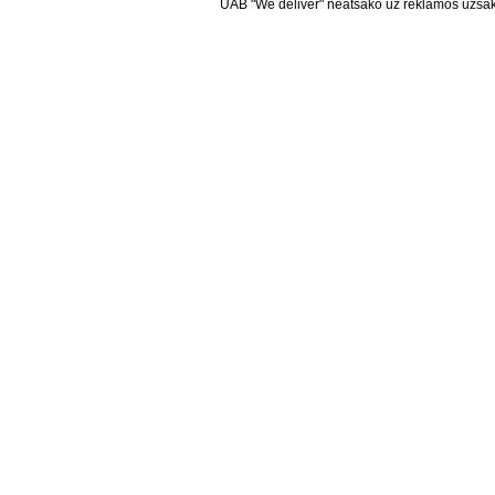
UAB "We deliver" neatsako už reklamos užsako