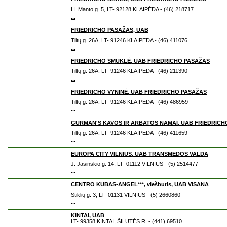
H. Manto g. 5, LT- 92128 KLAIPĖDA - (46) 218717
...
FRIEDRICHO PASAŽAS, UAB
Tiltų g. 26A, LT- 91246 KLAIPĖDA - (46) 411076
...
FRIEDRICHO SMUKLĖ, UAB FRIEDRICHO PASAŽAS
Tiltų g. 26A, LT- 91246 KLAIPĖDA - (46) 211390
...
FRIEDRICHO VYNINĖ, UAB FRIEDRICHO PASAŽAS
Tiltų g. 26A, LT- 91246 KLAIPĖDA - (46) 486959
...
GURMAN'S KAVOS IR ARBATOS NAMAI, UAB FRIEDRICH
Tiltų g. 26A, LT- 91246 KLAIPĖDA - (46) 411659
...
EUROPA CITY VILNIUS, UAB TRANSMEDOS VALDA
J. Jasinskio g. 14, LT- 01112 VILNIUS - (5) 2514477
...
CENTRO KUBAS-ANGEL***, viešbutis, UAB VISANA
Stiklių g. 3, LT- 01131 VILNIUS - (5) 2660860
...
KINTAI, UAB
LT- 99358 KINTAI, ŠILUTĖS R. - (441) 69510