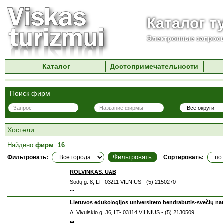
Каталог т
Электронные запросы
Каталог
Достопримечательности
Поиск фирм
Хостели
Найдено
фирм
:
16
Фильтровать:
Сортировать:
ROLVINKAS, UAB
Sodų g. 8, LT- 03211 VILNIUS - (5) 2150270
...
Lietuvos edukologijos universiteto bendrabutis-svečių na
A. Vivulskio g. 36, LT- 03114 VILNIUS - (5) 2130509
...