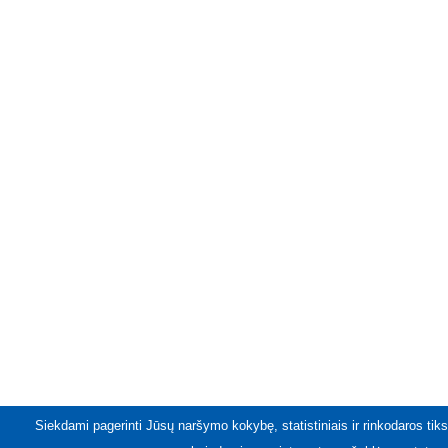
Siekdami pagerinti Jūsų naršymo kokybę, statistiniais ir rinkodaros tiks