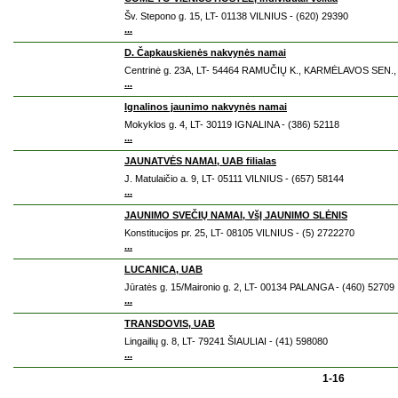
Šv. Stepono g. 15, LT- 01138 VILNIUS - (620) 29390
...
D. Čapkauskienės nakvynės namai
Centrinė g. 23A, LT- 54464 RAMUČIŲ K., KARMĖLAVOS SEN.,
...
Ignalinos jaunimo nakvynės namai
Mokyklos g. 4, LT- 30119 IGNALINA - (386) 52118
...
JAUNATVĖS NAMAI, UAB filialas
J. Matulaičio a. 9, LT- 05111 VILNIUS - (657) 58144
...
JAUNIMO SVEČIŲ NAMAI, VšĮ JAUNIMO SLĖNIS
Konstitucijos pr. 25, LT- 08105 VILNIUS - (5) 2722270
...
LUCANICA, UAB
Jūratės g. 15/Maironio g. 2, LT- 00134 PALANGA - (460) 52709
...
TRANSDOVIS, UAB
Lingailių g. 8, LT- 79241 ŠIAULIAI - (41) 598080
...
1-16