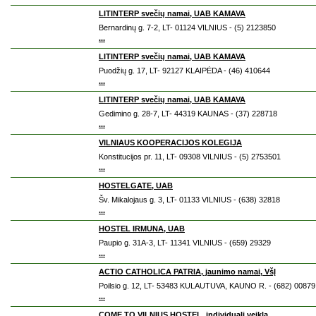
LITINTERP svečių namai, UAB KAMAVA
Bernardinų g. 7-2, LT- 01124 VILNIUS - (5) 2123850
...
LITINTERP svečių namai, UAB KAMAVA
Puodžių g. 17, LT- 92127 KLAIPĖDA - (46) 410644
...
LITINTERP svečių namai, UAB KAMAVA
Gedimino g. 28-7, LT- 44319 KAUNAS - (37) 228718
...
VILNIAUS KOOPERACIJOS KOLEGIJA
Konstitucijos pr. 11, LT- 09308 VILNIUS - (5) 2753501
...
HOSTELGATE, UAB
Šv. Mikalojaus g. 3, LT- 01133 VILNIUS - (638) 32818
...
HOSTEL IRMUNA, UAB
Paupio g. 31A-3, LT- 11341 VILNIUS - (659) 29329
...
ACTIO CATHOLICA PATRIA, jaunimo namai, VšĮ
Poilsio g. 12, LT- 53483 KULAUTUVA, KAUNO R. - (682) 00879
...
COME TO VILNIUS HOSTEL, individuali veikla