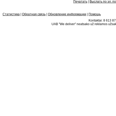
Печатать
|
Выслать по эл. п
Статистика
|
Обратная связь
|
Обновление информации
|
Помощь
Kontaktai: 8 613 875
UAB "We deliver" neatsako už reklamos užsako