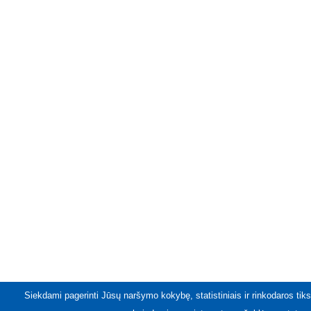
Siekdami pagerinti Jūsų naršymo kokybę, statistiniais ir rinkodaros tiks