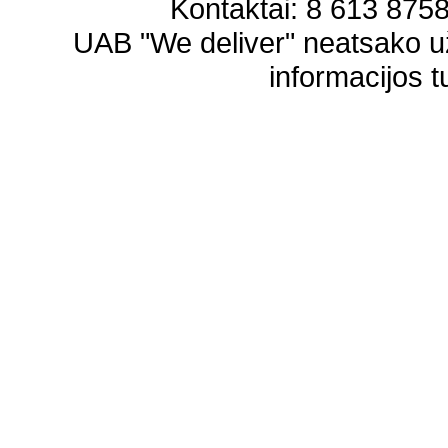
Kontaktai: 8 613 87583
UAB "We deliver" neatsako 
informacijos t