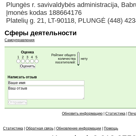
Plungės r. savivaldybės administracija, Bab
Įmonės kodas 188664176
Platelių g. 21, LT-90118, PLUNGĖ (448) 42
Сферы деятельности
Самоуправления
Оценка
Рейтинг общего
1
2
3
4
5
количества
нету
посетителей:
Написать отзыв
Обновить информацию
|
Статистика
|
Печ
Статистика
|
Обратная связь
|
Обновление информации
|
Помощь