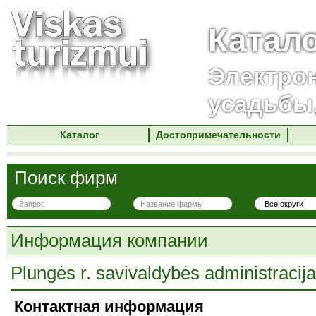
Катал
Электро
усадьбы
Каталог
Достопримечательности
Поиск фирм
Информация компании
Plungės r. savivaldybės administracij
Контактная информация