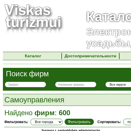
Катал
Электро
усадьбы
Каталог
Достопримечательности
Поиск фирм
Самоуправления
Найдено
фирм
:
600
Фильтровать:
Сортировать:
Jonavos r. savivaldybės administracija