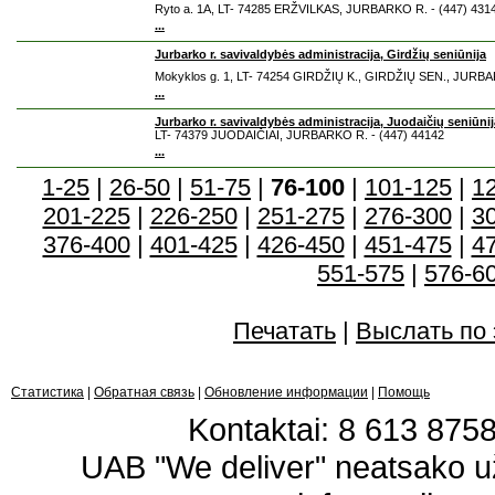
Ryto a. 1A, LT- 74285 ERŽVILKAS, JURBARKO R. - (447) 431
...
Jurbarko r. savivaldybės administracija, Girdžių seniūnija
Mokyklos g. 1, LT- 74254 GIRDŽIŲ K., GIRDŽIŲ SEN., JURBA
...
Jurbarko r. savivaldybės administracija, Juodaičių seniūnij
LT- 74379 JUODAIČIAI, JURBARKO R. - (447) 44142
...
1-25
|
26-50
|
51-75
|
76-100
|
101-125
|
1
201-225
|
226-250
|
251-275
|
276-300
|
3
376-400
|
401-425
|
426-450
|
451-475
|
4
551-575
|
576-6
Печатать
|
Выслать по 
Статистика
|
Обратная связь
|
Обновление информации
|
Помощь
Kontaktai: 8 613 87583
UAB "We deliver" neatsako 