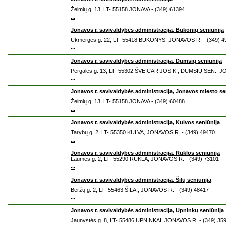
Žeimių g. 13, LT- 55158 JONAVA - (349) 61394
...
Jonavos r. savivaldybės administracija, Bukonių seniūnija
Ukmergės g. 22, LT- 55418 BUKONYS, JONAVOS R. - (349) 4
...
Jonavos r. savivaldybės administracija, Dumsių seniūnija
Pergalės g. 13, LT- 55302 ŠVEICARIJOS K., DUMSIŲ SEN., J
...
Jonavos r. savivaldybės administracija, Jonavos miesto se
Žeimių g. 13, LT- 55158 JONAVA - (349) 60488
...
Jonavos r. savivaldybės administracija, Kulvos seniūnija
Tarybų g. 2, LT- 55350 KULVA, JONAVOS R. - (349) 49470
...
Jonavos r. savivaldybės administracija, Ruklos seniūnija
Laumės g. 2, LT- 55290 RUKLA, JONAVOS R. - (349) 73101
...
Jonavos r. savivaldybės administracija, Šilų seniūnija
Beržų g. 2, LT- 55463 ŠILAI, JONAVOS R. - (349) 48417
...
Jonavos r. savivaldybės administracija, Upninkų seniūnija
Jaunystės g. 8, LT- 55486 UPNINKAI, JONAVOS R. - (349) 35