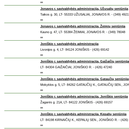
...
Jonavos r. savivaldybės administracija, Užusalių seniūnija
Taikos g. 30, LT- 55333 UŽUSALIAI, JONAVOS R. - (349) 4921
...
Jonavos r. savivaldybės administracija, Žeimių seniūnija
Kauno g. 47, LT- 55384 ŽEIMIAI, JONAVOS R. - (349) 78048
...
Joniškio r. savivaldybės administracija
Livonijos g. 4, LT- 84124 JONIŠKIS - (426) 69142
...
Joniškio r. savivaldybės administracija, Gaižaičių seniūnija
LT- 84304 GAIŽAIČIAI, JONIŠKIO R. - (426) 47240
...
Joniškio r. savivaldybės administracija, Gataučių seniūnija
Mokyklos g. 5, LT- 84262 GATAUČIŲ K., GATAUČIŲ SEN., JON
...
Joniškio r. savivaldybės administracija, Joniškio seniūnija
Žagarės g. 21A, LT- 84122 JONIŠKIS - (426) 69157
...
Joniškio r. savivaldybės administracija, Kepalių seniūnija
LT- 84198 KIRNAIČIŲ K., KEPALIŲ SEN., JONIŠKIO R. - (426)
...