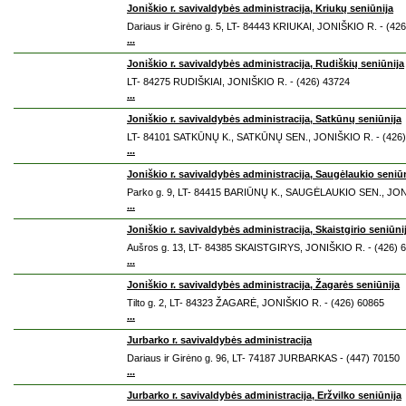
Joniškio r. savivaldybės administracija, Kriukų seniūnija
Dariaus ir Girėno g. 5, LT- 84443 KRIUKAI, JONIŠKIO R. - (42
...
Joniškio r. savivaldybės administracija, Rudiškių seniūnija
LT- 84275 RUDIŠKIAI, JONIŠKIO R. - (426) 43724
...
Joniškio r. savivaldybės administracija, Satkūnų seniūnija
LT- 84101 SATKŪNŲ K., SATKŪNŲ SEN., JONIŠKIO R. - (426)
...
Joniškio r. savivaldybės administracija, Saugėlaukio seniū
Parko g. 9, LT- 84415 BARIŪNŲ K., SAUGĖLAUKIO SEN., JONI
...
Joniškio r. savivaldybės administracija, Skaistgirio seniūni
Aušros g. 13, LT- 84385 SKAISTGIRYS, JONIŠKIO R. - (426) 
...
Joniškio r. savivaldybės administracija, Žagarės seniūnija
Tilto g. 2, LT- 84323 ŽAGARĖ, JONIŠKIO R. - (426) 60865
...
Jurbarko r. savivaldybės administracija
Dariaus ir Girėno g. 96, LT- 74187 JURBARKAS - (447) 70150
...
Jurbarko r. savivaldybės administracija, Eržvilko seniūnija