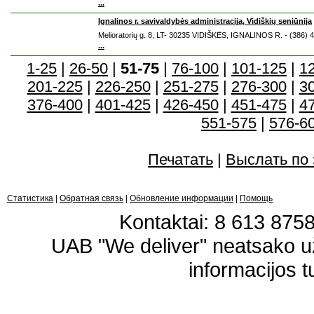
...
Ignalinos r. savivaldybės administracija, Vidiškių seniūnija
Melioratorių g. 8, LT- 30235 VIDIŠKĖS, IGNALINOS R. - (386) 
...
1-25
|
26-50
|
51-75
|
76-100
|
101-125
|
1
201-225
|
226-250
|
251-275
|
276-300
|
3
376-400
|
401-425
|
426-450
|
451-475
|
4
551-575
|
576-6
Печатать
|
Выслать по 
Статистика
|
Обратная связь
|
Обновление информации
|
Помощь
Kontaktai: 8 613 87583
UAB "We deliver" neatsako 
informacijos t