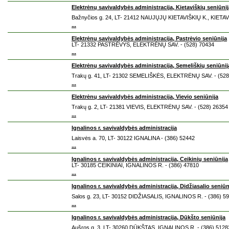
Elektrėnų savivaldybės administracija, Kietaviškių seniūnij
Bažnyčios g. 24, LT- 21412 NAUJŲJŲ KIETAVIŠKIŲ K., KIETA
...
Elektrėnų savivaldybės administracija, Pastrėvio seniūnija
LT- 21332 PASTRĖVYS, ELEKTRĖNŲ SAV. - (528) 70434
...
Elektrėnų savivaldybės administracija, Semeliškių seniūnij
Trakų g. 41, LT- 21302 SEMELIŠKĖS, ELEKTRĖNŲ SAV. - (528
...
Elektrėnų savivaldybės administracija, Vievio seniūnija
Trakų g. 2, LT- 21381 VIEVIS, ELEKTRĖNŲ SAV. - (528) 26354
...
Ignalinos r. savivaldybės administracija
Laisvės a. 70, LT- 30122 IGNALINA - (386) 52442
...
Ignalinos r. savivaldybės administracija, Ceikinių seniūnija
LT- 30185 CEIKINIAI, IGNALINOS R. - (386) 47810
...
Ignalinos r. savivaldybės administracija, Didžiasalio seniūn
Salos g. 23, LT- 30152 DIDŽIASALIS, IGNALINOS R. - (386) 5
...
Ignalinos r. savivaldybės administracija, Dūkšto seniūnija
Aušros g. 3, LT- 30260 DŪKŠTAS, IGNALINOS R. - (386) 5128