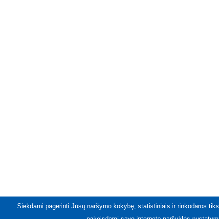
Siekdami pagerinti Jūsų naršymo kokybę, statistiniais ir rinkodaros tiks
pakeisdami savo interneto naršyklės nustatymu