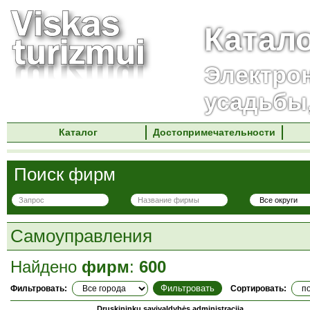
Катал
Электро
усадьбы
Каталог
Достопримечательности
Поиск фирм
Самоуправления
Найдено
фирм
:
600
Фильтровать:
Сортировать:
Druskininkų savivaldybės administracija