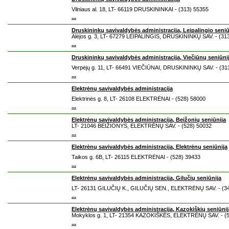
Vilniaus al. 18, LT- 66119 DRUSKININKAI - (313) 55355
...
Druskininkų savivaldybės administracija, Leipalingio seniū
Alėjos g. 3, LT- 67279 LEIPALINGIS, DRUSKININKŲ SAV. - (31
...
Druskininkų savivaldybės administracija, Viečiūnų seniūni
Verpėjų g. 11, LT- 66491 VIEČIŪNAI, DRUSKININKŲ SAV. - (31
...
Elektrėnų savivaldybės administracija
Elektrinės g. 8, LT- 26108 ELEKTRĖNAI - (528) 58000
...
Elektrėnų savivaldybės administracija, Beižonių seniūnija
LT- 21046 BEIŽIONYS, ELEKTRĖNŲ SAV. - (528) 50032
...
Elektrėnų savivaldybės administracija, Elektrėnų seniūnija
Taikos g. 6B, LT- 26115 ELEKTRĖNAI - (528) 39433
...
Elektrėnų savivaldybės administracija, Gilučių seniūnija
LT- 26131 GILUČIŲ K., GILUČIŲ SEN., ELEKTRĖNŲ SAV. - (3
...
Elektrėnų savivaldybės administracija, Kazokiškių seniūnij
Mokyklos g. 1, LT- 21354 KAZOKIŠKĖS, ELEKTRĖNŲ SAV. - (
...