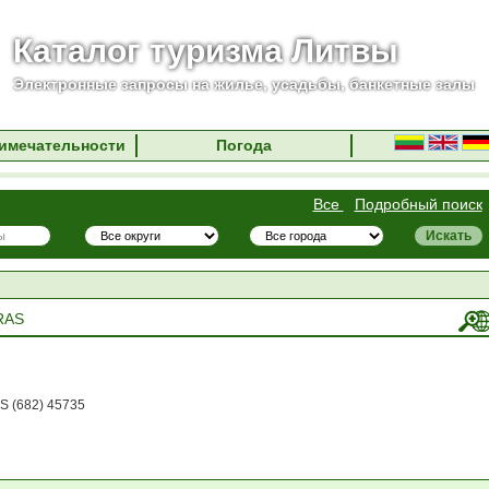
Каталог туризма Литвы
Электронные запросы на жилье, усадьбы, банкетные залы
имечательности
Погода
Все
Подробный поиск
RAS
US (682) 45735