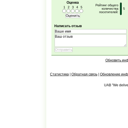
Оценка
Рейтинг общего
1
2
3
4
5
количества
5
посетителей:
Написать отзыв
Обновить ин
Статистика
|
Обратная связь
|
Обновление ин
UAB "We deliver