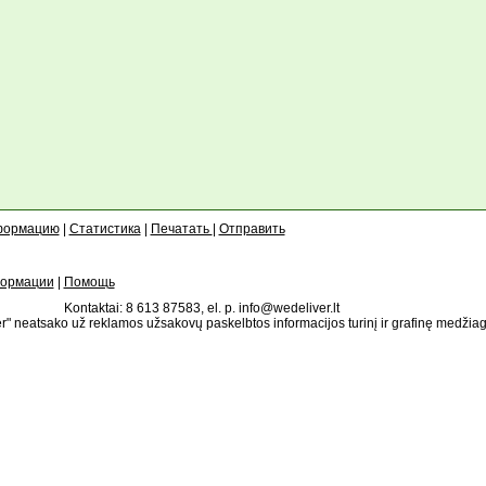
формацию
|
Статистика
|
Печатать
|
Отправить
формации
|
Помощь
Kontaktai: 8 613 87583, el. p. info@wedeliver.lt
" neatsako už reklamos užsakovų paskelbtos informacijos turinį ir grafinę medžia