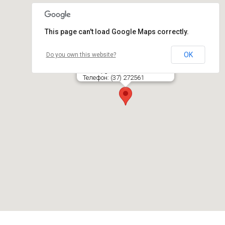
This page can't load Google Maps correctly.
OK
Do you own this website?
Rokų geležinkelio stotis
Rokelių g. 38, LT- 46148 KAUNAS
Телефон: (37) 272561