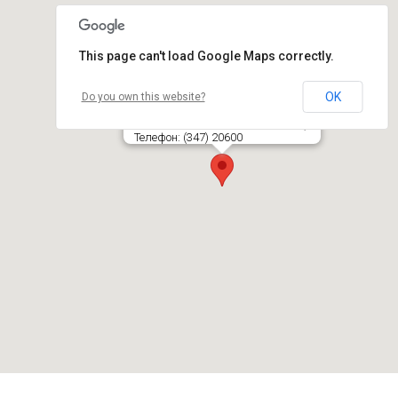
This page can't load Google Maps correctly.
OK
Do you own this website?
Šilainių geležinkelio stotis
LT- 58164 PELĖDNAGIAI, KĖDAINIŲ R.
Телефон: (347) 20600