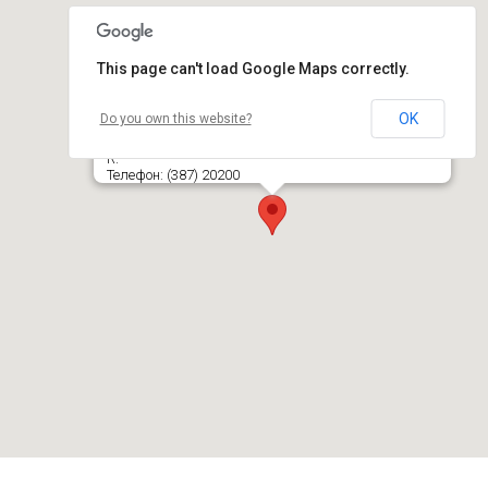
This page can't load Google Maps correctly.
OK
Do you own this website?
Švenčionėlių geležinkelio stotis
Priestočio g. 22, LT- 18209 ŠVENČIONĖLIAI, ŠVENČIONIŲ
R.
Телефон: (387) 20200