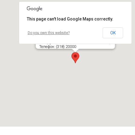
This page can't load Google Maps correctly.
OK
Do you own this website?
Šeštokų geležinkelio stotis
Sodų g. 13, LT- 67422 ŠEŠTOKAI, LAZDIJŲ R.
Телефон: (318) 20000