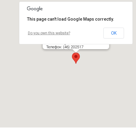
This page can't load Google Maps correctly.
OK
Do you own this website?
Klaipėdos geležinkelio stotis
Priestočio g. 5A, LT- 92228 KLAIPĖDA
Телефон: (46) 202517