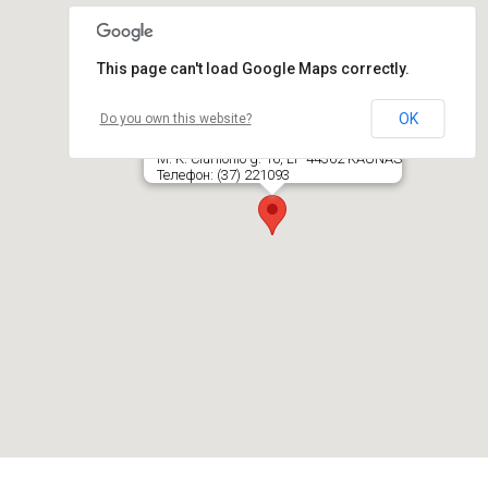
This page can't load Google Maps correctly.
OK
Do you own this website?
Kauno geležinkelio stoties keleivių
rūmai
M. K. Čiurlionio g. 16, LT- 44362 KAUNAS
Телефон: (37) 221093