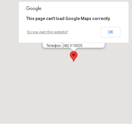
This page can't load Google Maps correctly.
OK
Do you own this website?
KELIAUK, UAB
Sukilėlių g. 20, LT- 91244 KLAIPĖDA
Телефон: (46) 310305