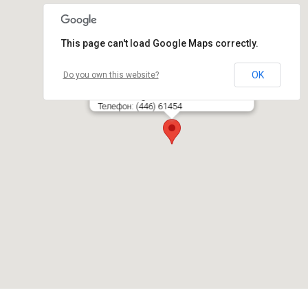
This page can't load Google Maps correctly.
OK
Do you own this website?
TAURAGĖS AUTOBUSŲ PARKAS, UAB
Pramonės g. 30, LT- 72363 TAURAGĖ
Телефон: (446) 61454