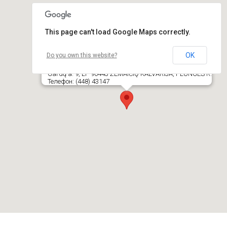
This page can't load Google Maps correctly.
OK
Do you own this website?
Plungės r. savivaldybės administracija,
Žemaičių Kalvarijos seniūnija
Gardų a. 9, LT- 90443 ŽEMAIČIŲ KALVARIJA, PLUNGĖS R.
Телефон: (448) 43147