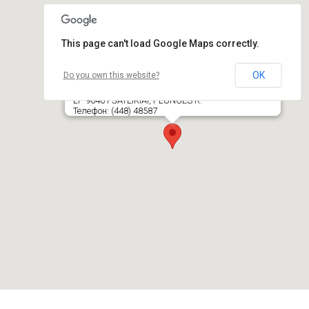
This page can't load Google Maps correctly.
OK
Do you own this website?
Plungės r. savivaldybės administracija, Šateikių
seniūnija
LT- 90401 ŠATEIKIAI, PLUNGĖS R.
Телефон: (448) 48587