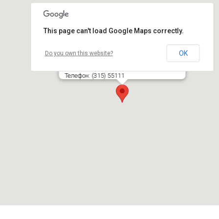
This page can't load Google Maps correctly.
OK
Do you own this website?
Alytaus m. savivaldybės administracija
Rotušės a. 4, LT- 62504 ALYTUS
Телефон: (315) 55111