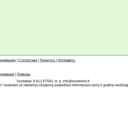
формацию
|
Статистика
|
Печатать
|
Отправить
формации
|
Помощь
Kontaktai: 8 613 87583, el. p. info@wedeliver.lt
" neatsako už reklamos užsakovų paskelbtos informacijos turinį ir grafinę medžia