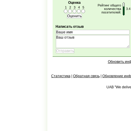
Оценка
Рейтинг общего
1
2
3
4
5
количества
3.4
посетителей:
Написать отзыв
Обновить ин
Статистика
|
Обратная связь
|
Обновление ин
UAB "We deliver