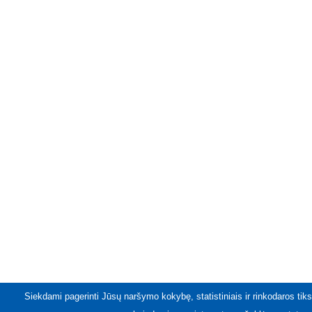
Siekdami pagerinti Jūsų naršymo kokybę, statistiniais ir rinkodaros tiks