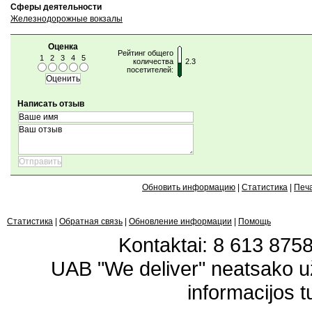
Сферы деятельности
Железнодорожные вокзалы
Оценка
Рейтинг общего
1
2
3
4
5
количества
2.3
посетителей:
Написать отзыв
Обновить информацию
|
Статистика
|
Печ
Статистика
|
Обратная связь
|
Обновление информации
|
Помощь
Kontaktai: 8 613 87583
UAB "We deliver" neatsako 
informacijos t