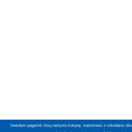
Siekdami pagerinti Jūsų naršymo kokybę, statistiniais ir rinkodaros tiks