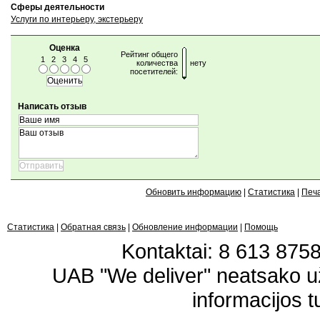
Сферы деятельности
Услуги по интерьеру, экстерьеру
Оценка
Рейтинг общего
1
2
3
4
5
количества
нету
посетителей:
Написать отзыв
Обновить информацию
|
Статистика
|
Печ
Статистика
|
Обратная связь
|
Обновление информации
|
Помощь
Kontaktai: 8 613 87583
UAB "We deliver" neatsako 
informacijos t