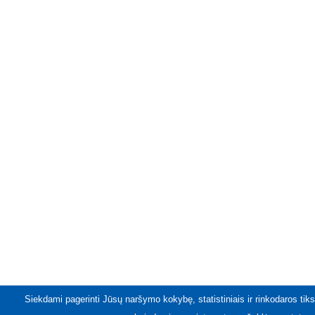
Siekdami pagerinti Jūsų naršymo kokybę, statistiniais ir rinkodaros tiks