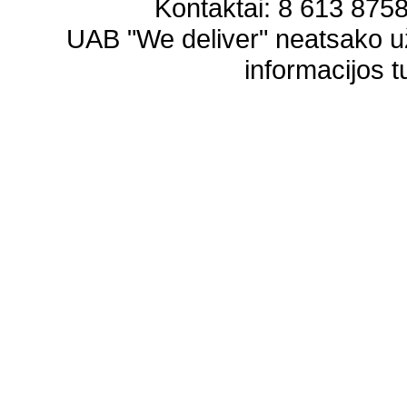
Kontaktai: 8 613 87583
UAB "We deliver" neatsako 
informacijos t