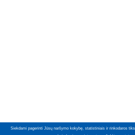
Siekdami pagerinti Jūsų naršymo kokybę, statistiniais ir rinkodaros tiks