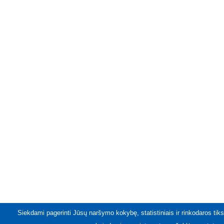
Siekdami pagerinti Jūsų naršymo kokybę, statistiniais ir rinkodaros tiks