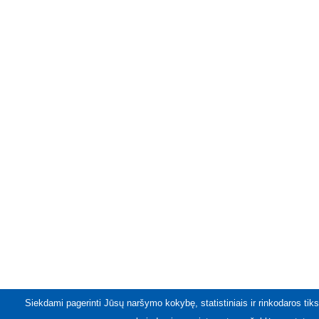
Siekdami pagerinti Jūsų naršymo kokybę, statistiniais ir rinkodaros tiks