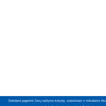
Siekdami pagerinti Jūsų naršymo kokybę, statistiniais ir rinkodaros tiks