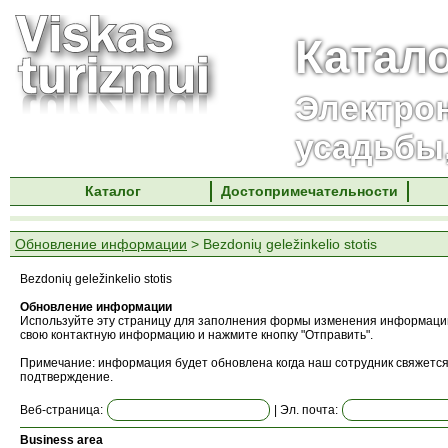
Катал
Электро
усадьбы
Каталог
Достопримечательности
Обновление информации
> Bezdonių geležinkelio stotis
Bezdonių geležinkelio stotis
Обновление информации
Используйте эту страницу для заполнения формы изменения информации
свою контактную информацию и нажмите кнопку "Отправить".
Примечание: информация будет обновлена ​​когда наш сотрудник свяжется
подтверждение.
Веб-страница:
| Эл. почта:
Business area