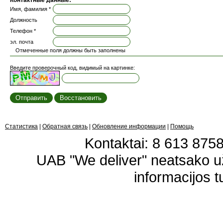
Контактные данные:
Имя, фамилия *
Должность
Телефон *
эл. почта
Отмеченные поля должны быть заполнены
Введите проверочный код, видимый на картинке:
Статистика
|
Обратная связь
|
Обновление информации
|
Помощь
Kontaktai: 8 613 87583
UAB "We deliver" neatsako 
informacijos t