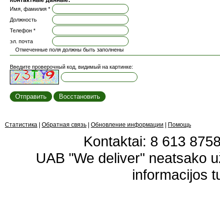
Контактные данные:
Имя, фамилия *
Должность
Телефон *
эл. почта
Отмеченные поля должны быть заполнены
Введите проверочный код, видимый на картинке:
Статистика
|
Обратная связь
|
Обновление информации
|
Помощь
Kontaktai: 8 613 87583
UAB "We deliver" neatsako 
informacijos t