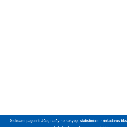
Siekdami pagerinti Jūsų naršymo kokybę, statistiniais ir rinkodaros tiks