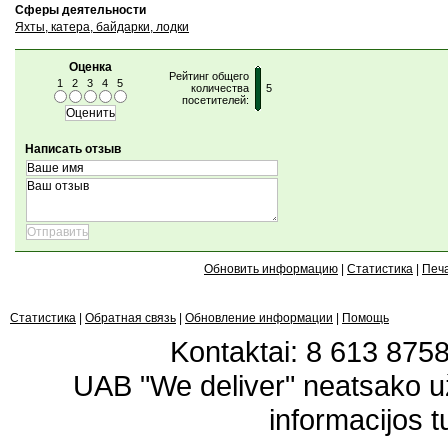
Сферы деятельности
Яхты, катера, байдарки, лодки
Оценка
Рейтинг общего
1
2
3
4
5
количества
5
посетителей:
Написать отзыв
Обновить информацию
|
Статистика
|
Печ
Статистика
|
Обратная связь
|
Обновление информации
|
Помощь
Kontaktai: 8 613 87583
UAB "We deliver" neatsako 
informacijos t