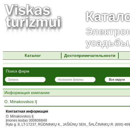
Катал
Электро
усадьбы
Каталог
Достопримечательности
Поиск фирм
Информация компании
O. Minakovskos IĮ
Контактная информация
O. Minakovskos IĮ
Įmonės kodas 300606848
Ryto g. 8, LT-17237, RŪDNINKŲ K., JAŠIŪNŲ SEN., ŠALČININKŲ R. (600) 46