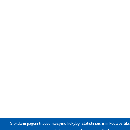
Siekdami pagerinti Jūsų naršymo kokybę, statistiniais ir rinkodaros tiks