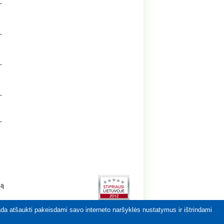
gą
kada atšaukti pakeisdami savo interneto naršyklės nustatymus ir ištrindami