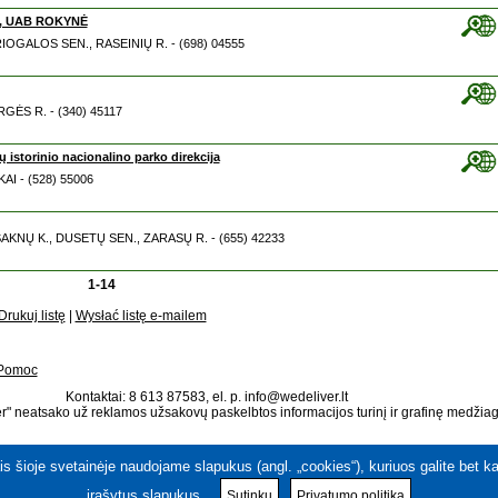
s, UAB ROKYNĖ
RIOGALOS SEN., RASEINIŲ R. - (698) 04555
GĖS R. - (340) 45117
storinio nacionalino parko direkcija
KAI - (528) 55006
VASAKNŲ K., DUSETŲ SEN., ZARASŲ R. - (655) 42233
1-14
Drukuj listę
|
Wysłać listę e-mailem
Pomoc
Kontaktai: 8 613 87583, el. p. info@wedeliver.lt
" neatsako už reklamos užsakovų paskelbtos informacijos turinį ir grafinę medžia
ais šioje svetainėje naudojame slapukus (angl. „cookies“), kuriuos galite bet 
įrašytus slapukus.
Sutinku
Privatumo politika