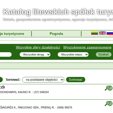
Katalog litewskich spółek tur
Hotele, gospodarstwa agroturystyczne, agencje turystyczne, in
je turystyczne
Pogoda
Wszystkie sfery działalności
Wyszukiwanie zaawansowane
Sortować:
VŠĮ
RAUDONDVARIS, KAUNO R. - (37) 548254
KŠIAGIRĖS K., PAKUONIO SEN., PRIENŲ R. - (699) 95675