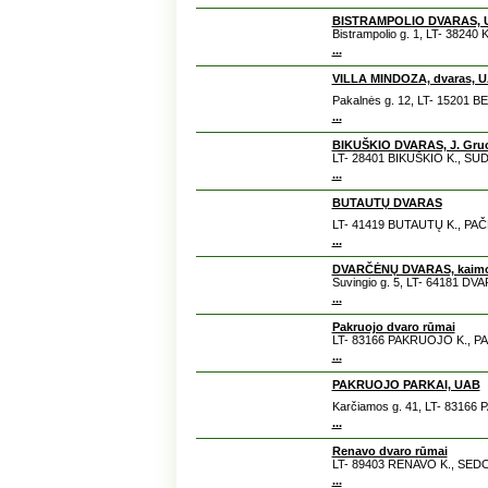
BISTRAMPOLIO DVARAS,
Bistrampolio g. 1, LT- 382
...
VILLA MINDOZA, dvaras,
Pakalnės g. 12, LT- 15201 
...
BIKUŠKIO DVARAS, J. Gru
LT- 28401 BIKUŠKIO K., SUD
...
BUTAUTŲ DVARAS
LT- 41419 BUTAUTŲ K., PAČ
...
DVARČĖNŲ DVARAS, kaimo
Suvingio g. 5, LT- 64181 D
...
Pakruojo dvaro rūmai
LT- 83166 PAKRUOJO K., P
...
PAKRUOJO PARKAI, UAB
Karčiamos g. 41, LT- 8316
...
Renavo dvaro rūmai
LT- 89403 RENAVO K., SEDO
...