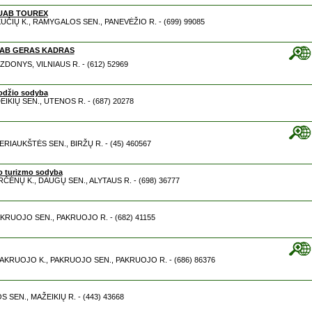
 UAB TOUREX
40 KUČIŲ K., RAMYGALOS SEN., PANEVĖŽIO R. - (699) 99085
 UAB GERAS KADRAS
BEZDONYS, VILNIAUS R. - (612) 52969
odžio sodyba
EIKIŲ SEN., UTENOS R. - (687) 20278
ERIAUKŠTĖS SEN., BIRŽŲ R. - (45) 460567
 turizmo sodyba
VARČĖNŲ K., DAUGŲ SEN., ALYTAUS R. - (698) 36777
AKRUOJO SEN., PAKRUOJO R. - (682) 41155
6 PAKRUOJO K., PAKRUOJO SEN., PAKRUOJO R. - (686) 86376
S SEN., MAŽEIKIŲ R. - (443) 43668