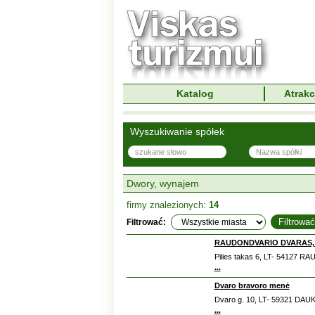
Katalog
Atrakc
Wyszukiwanie spółek
Dwory, wynajem
firmy znalezionych:
14
Filtrować:
RAUDONDVARIO DVARAS, 
Pilies takas 6, LT- 54127 
...
Dvaro bravoro menė
Dvaro g. 10, LT- 59321 DAU
...