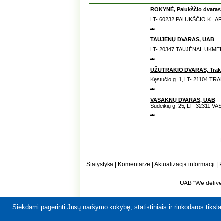
ROKYNĖ, Palukščio dvara
LT- 60232 PALUKŠČIO K., A
...
TAUJĖNŲ DVARAS, UAB
LT- 20347 TAUJĖNAI, UKMER
...
UŽUTRAKIO DVARAS, Trakų i
Kęstučio g. 1, LT- 21104 TRA
...
VASAKNŲ DVARAS, UAB
Sudeikių g. 25, LT- 32311 
...
Statystyka
|
Komentarze
|
Aktualizacja informacji
|
UAB "We deliver
Siekdami pagerinti Jūsų naršymo kokybę, statistiniais ir rinkodaros tiksl