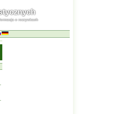
ystycznych
formacja o rozrywkach