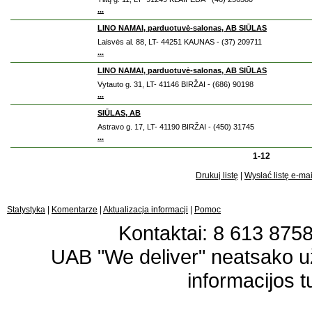
...
LINO NAMAI, parduotuvė-salonas, AB SIŪLAS
Laisvės al. 88, LT- 44251 KAUNAS - (37) 209711
...
LINO NAMAI, parduotuvė-salonas, AB SIŪLAS
Vytauto g. 31, LT- 41146 BIRŽAI - (686) 90198
...
SIŪLAS, AB
Astravo g. 17, LT- 41190 BIRŽAI - (450) 31745
...
1-12
Drukuj listę
|
Wysłać listę e-ma
Statystyka
|
Komentarze
|
Aktualizacja informacji
|
Pomoc
Kontaktai: 8 613 87583
UAB "We deliver" neatsako 
informacijos t