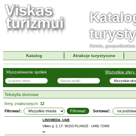
Katalo
turyst
Hotele, gospodarstwa 
Katalog
Atrakcje turystyczne
Wyszukiwanie spółek
Wszystkie sfery 
Tekstylia domowe
firmy znalezionych:
12
Filtrować:
Sortować:
LINOMEDA, UAB
Vilties g. 2, LT- 90153 PLUNGĖ - (448) 72409
...