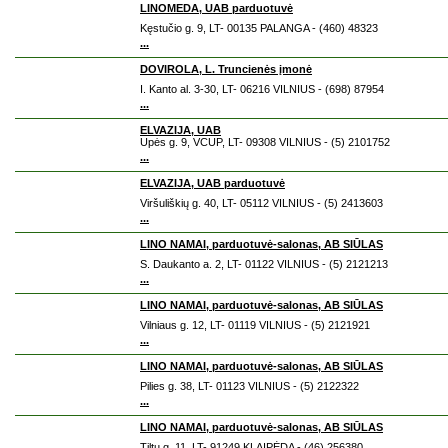
LINOMEDA, UAB parduotuvė
Kęstučio g. 9, LT- 00135 PALANGA - (460) 48323
...
DOVIROLA, L. Truncienės įmonė
I. Kanto al. 3-30, LT- 06216 VILNIUS - (698) 87954
...
ELVAZIJA, UAB
Upės g. 9, VCUP, LT- 09308 VILNIUS - (5) 2101752
...
ELVAZIJA, UAB parduotuvė
Viršuliškių g. 40, LT- 05112 VILNIUS - (5) 2413603
...
LINO NAMAI, parduotuvė-salonas, AB SIŪLAS
S. Daukanto a. 2, LT- 01122 VILNIUS - (5) 2121213
...
LINO NAMAI, parduotuvė-salonas, AB SIŪLAS
Vilniaus g. 12, LT- 01119 VILNIUS - (5) 2121921
...
LINO NAMAI, parduotuvė-salonas, AB SIŪLAS
Pilies g. 38, LT- 01123 VILNIUS - (5) 2122322
...
LINO NAMAI, parduotuvė-salonas, AB SIŪLAS
Tiltų g. 11, LT- 91249 KLAIPĖDA - (46) 256380