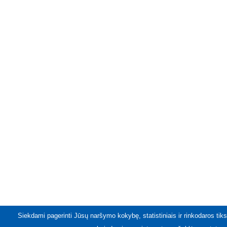
Siekdami pagerinti Jūsų naršymo kokybę, statistiniais ir rinkodaros tiks