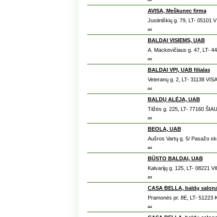
AVISA, Meškunec firma
Justiniškių g. 79, LT- 05101 
...
BALDAI VISIEMS, UAB
A. Mackevičiaus g. 47, LT- 
...
BALDAI VPI, UAB filialas
Veteranų g. 2, LT- 31138 VI
...
BALDŲ ALĖJA, UAB
Tilžės g. 225, LT- 77160 ŠIAU
...
BEOLA, UAB
Aušros Vartų g. 5/ Pasažo sk
...
BŪSTO BALDAI, UAB
Kalvarijų g. 125, LT- 08221 V
...
CASA BELLA, baldų salo
Pramonės pr. 8E, LT- 51223
...