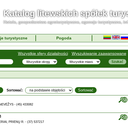
Katalog litewskich spółek tur
Hotele, gospodarstwa agroturystyczne, agencje turystyczne, in
je turystyczne
Pogoda
Wszystkie sfery działalności
Wyszukiwanie zaawansowane
Sortować:
PANEVĖŽYS - (45) 433082
B
ERIAI, PRIENŲ R. - (37) 537217