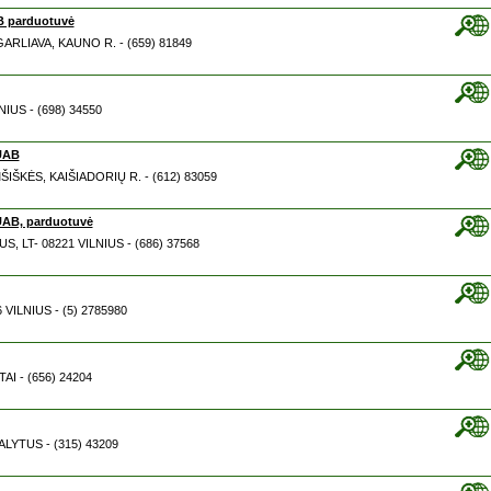
 parduotuvė
 GARLIAVA, KAUNO R. - (659) 81849
LNIUS - (698) 34550
UAB
ŠIŠKĖS, KAIŠIADORIŲ R. - (612) 83059
UAB, parduotuvė
US, LT- 08221 VILNIUS - (686) 37568
 VILNIUS - (5) 2785980
TAI - (656) 24204
 ALYTUS - (315) 43209