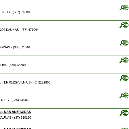
VILNIUS - (687) 71808
44200 KAUNAS - (37) 477044
SAGINAS - (386) 71646
LIAI - (676) 34300
g., LT- 01129 VILNIUS - (5) 2122800
ILNIUS - (685) 61602
nas, UAB ANEROIDAS
 KAUNAS - (37) 310180