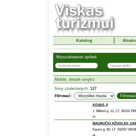
Katalog
Atrakc
Wyszukiwanie spółek
Meble, detale wnętrz
firmy znalezionych:
127
Filtrować:
KOVAS, IĮ
J. Biliūno g. 12, LT- 36102 
...
MAURUČIŲ ĄŽUOLAS, UA
Kauno g. 80, LT- 59292 VEIV
...