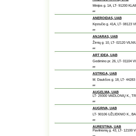
Minijos g. 1A, LT- 91200 KLA
...
ANEROIDAS, UAB
Kęstučio g. 41A, LT- 08123 V
...
ANJARAS, UAB
Žirnių g. 10, LT- 02120 VILNI
...
ART IDEA, UAB
Gedimino pr. 26, LT- 01104 V
...
ASTRIGA, UAB
M. Daukšos g. 18, LT- 4428
...
AUGELMA, UAB
LT- 29300 VAIDLONIŲ K., T
...
AUGRIVA, UAB
LT- 90106 UŽLIEKNIO K., B
...
AURESTINA, UAB
Pavilnionių g. 43, LT- 12100 
...