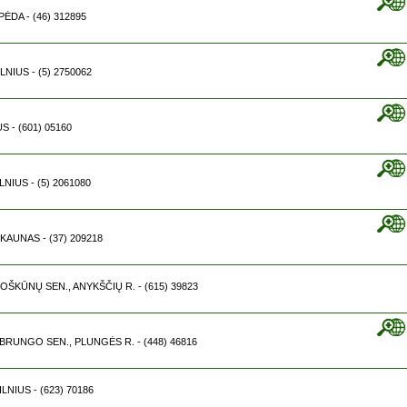
IPĖDA - (46) 312895
ILNIUS - (5) 2750062
US - (601) 05160
ILNIUS - (5) 2061080
3 KAUNAS - (37) 209218
ROŠKŪNŲ SEN., ANYKŠČIŲ R. - (615) 39823
ABRUNGO SEN., PLUNGĖS R. - (448) 46816
VILNIUS - (623) 70186