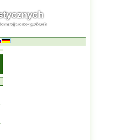
ystycznych
formacja o rozrywkach