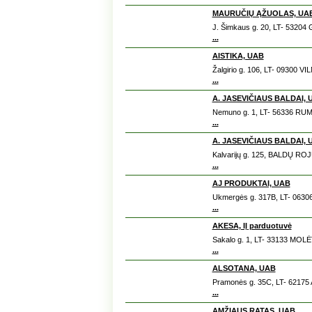
MAURUČIŲ ĄŽUOLAS, UAB
J. Šimkaus g. 20, LT- 53204
...
AISTIKA, UAB
Žalgirio g. 106, LT- 09300 VI
...
A. JASEVIČIAUS BALDAI, 
Nemuno g. 1, LT- 56336 RUM
...
A. JASEVIČIAUS BALDAI, 
Kalvarijų g. 125, BALDŲ ROJ
...
AJ PRODUKTAI, UAB
Ukmergės g. 317B, LT- 06306
...
AKESA, IĮ parduotuvė
Sakalo g. 1, LT- 33133 MOLĖ
...
ALSOTANA, UAB
Pramonės g. 35C, LT- 62175
...
AMŽIAUS RATAS, UAB