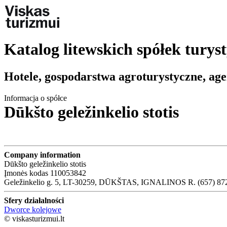
Katalog litewskich spółek turys
Hotele, gospodarstwa agroturystyczne, age
Informacja o spółce
Dūkšto geležinkelio stotis
Company information
Dūkšto geležinkelio stotis
Įmonės kodas 110053842
Geležinkelio g. 5, LT-30259, DŪKŠTAS, IGNALINOS R. (657) 87
Sfery działalności
Dworce kolejowe
© viskasturizmui.lt