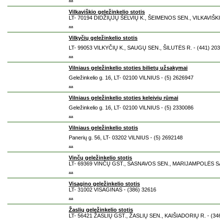
Vilkaviškio geležinkelio stotis
LT- 70194 DIDŽIŲJŲ ŠELVIŲ K., ŠEIMENOS SEN., VILKAVIŠKIO
...
Vilkyčių geležinkelio stotis
LT- 99053 VILKYČIŲ K., SAUGŲ SEN., ŠILUTĖS R. - (441) 20
...
Vilniaus geležinkelio stoties bilietų užsakymai
Geležinkelio g. 16, LT- 02100 VILNIUS - (5) 2626947
...
Vilniaus geležinkelio stoties keleivių rūmai
Geležinkelio g. 16, LT- 02100 VILNIUS - (5) 2330086
...
Vilniaus geležinkelio stotis
Panerių g. 56, LT- 03202 VILNIUS - (5) 2692148
...
Vinčų geležinkelio stotis
LT- 69369 VINČŲ GST., SASNAVOS SEN., MARIJAMPOLĖS SAV
...
Visagino geležinkelio stotis
LT- 31002 VISAGINAS - (386) 32616
...
Žaslių geležinkelio stotis
LT- 56421 ŽASLIŲ GST., ŽASLIŲ SEN., KAIŠIADORIŲ R. - (34