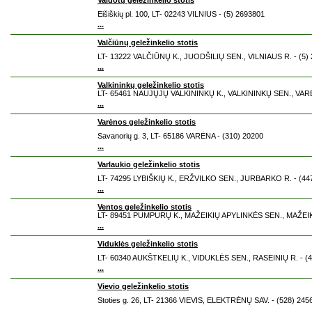
Vaidotų geležinkelio stotis
Eišiškių pl. 100, LT- 02243 VILNIUS - (5) 2693801
...
Valčiūnų geležinkelio stotis
LT- 13222 VALČIŪNŲ K., JUODŠILIŲ SEN., VILNIAUS R. - (5)
...
Valkininkų geležinkelio stotis
LT- 65461 NAUJŲJŲ VALKININKŲ K., VALKININKŲ SEN., VARĖ
...
Varėnos geležinkelio stotis
Savanorių g. 3, LT- 65186 VARĖNA - (310) 20200
...
Varlaukio geležinkelio stotis
LT- 74295 LYBIŠKIŲ K., ERŽVILKO SEN., JURBARKO R. - (44
...
Ventos geležinkelio stotis
LT- 89451 PUMPURŲ K., MAŽEIKIŲ APYLINKĖS SEN., MAŽEIKI
...
Viduklės geležinkelio stotis
LT- 60340 AUKŠTKELIŲ K., VIDUKLĖS SEN., RASEINIŲ R. - (4
...
Vievio geležinkelio stotis
Stoties g. 26, LT- 21366 VIEVIS, ELEKTRĖNŲ SAV. - (528) 245
...