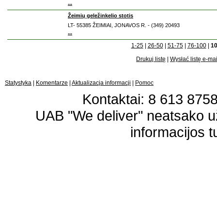
...
Žeimių geležinkelio stotis
LT- 55385 ŽEIMIAI, JONAVOS R. - (349) 20493
...
1-25
|
26-50
|
51-75
|
76-100
|
10
Drukuj listę
|
Wysłać listę e-ma
Statystyka
|
Komentarze
|
Aktualizacja informacji
|
Pomoc
Kontaktai: 8 613 87583
UAB "We deliver" neatsako 
informacijos t