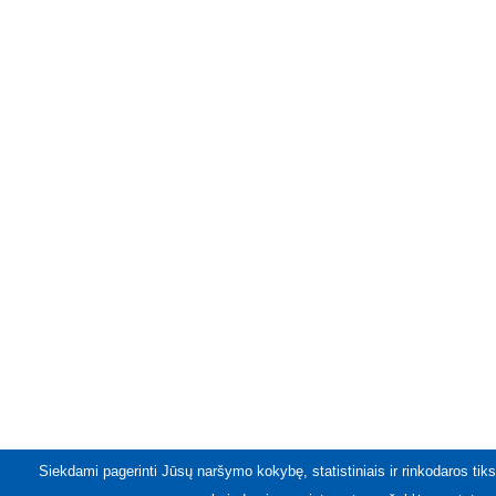
Siekdami pagerinti Jūsų naršymo kokybę, statistiniais ir rinkodaros tiks