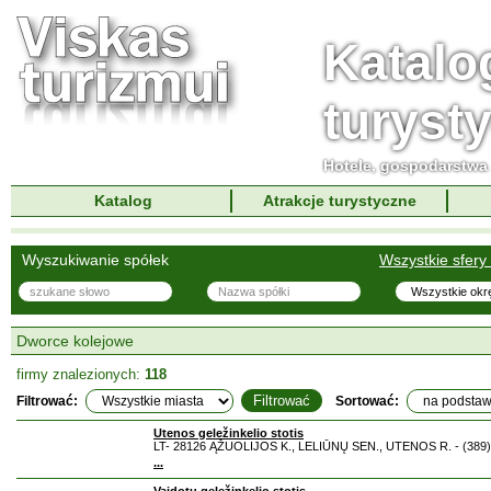
Katalo
turyst
Hotele, gospodarstwa 
Katalog
Atrakcje turystyczne
Wyszukiwanie spółek
Wszystkie sfery 
Dworce kolejowe
firmy znalezionych:
118
Filtrować:
Sortować:
Utenos geležinkelio stotis
LT- 28126 ĄŽUOLIJOS K., LELIŪNŲ SEN., UTENOS R. - (389)
...