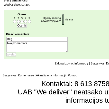
Sfery działalności
Wędkarstwo, sprzęt
Ocena
Ogólny ranking
1
2
3
4
5
nie ma
odwiedzających:
Pisać komentarz
Zaktualizować informację
|
Statystyka
|
Dr
Statystyka
|
Komentarze
|
Aktualizacja informacji
|
Pomoc
Kontaktai: 8 613 87583
UAB "We deliver" neatsako 
informacijos t