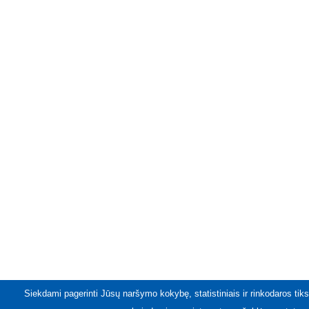
Siekdami pagerinti Jūsų naršymo kokybę, statistiniais ir rinkodaros tiks