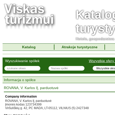
Katalo
turyst
Hotele, gospodarstwa 
Katalog
Atrakcje turystyczne
Wyszukiwanie spółek
Wszystkie sfery 
Informacja o spółce
ROVANA, V. Karlos IĮ, parduotuvė
Company information
ROVANA, V. Karlos IĮ, parduotuvė
Įmonės kodas 123734399
Viršuliškių g. 42, PC MADA, LT-05112, VILNIUS (5) 2427348