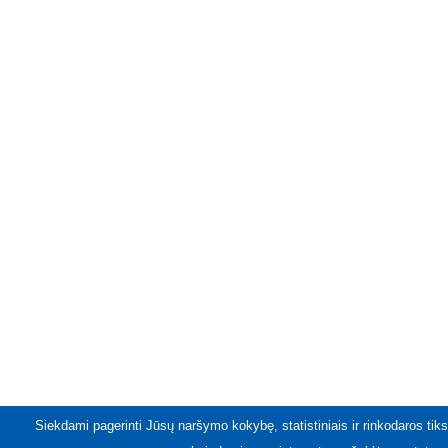
Siekdami pagerinti Jūsų naršymo kokybę, statistiniais ir rinkodaros tiks