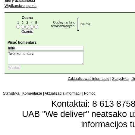
Sfery działalności
Wędkarstwo, sprzęt
Ocena
Ogólny ranking
1
2
3
4
5
nie ma
odwiedzających:
Pisać komentarz
Zaktualizować informację
|
Statystyka
|
Dr
Statystyka
|
Komentarze
|
Aktualizacja informacji
|
Pomoc
Kontaktai: 8 613 87583
UAB "We deliver" neatsako 
informacijos t