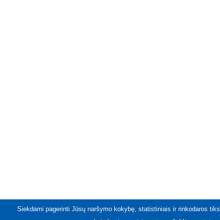
Siekdami pagerinti Jūsų naršymo kokybę, statistiniais ir rinkodaros tiks