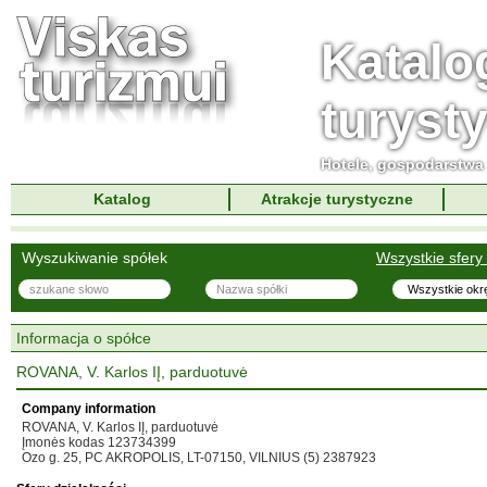
Katalo
turyst
Hotele, gospodarstwa 
Katalog
Atrakcje turystyczne
Wyszukiwanie spółek
Wszystkie sfery 
Informacja o spółce
ROVANA, V. Karlos IĮ, parduotuvė
Company information
ROVANA, V. Karlos IĮ, parduotuvė
Įmonės kodas 123734399
Ozo g. 25, PC AKROPOLIS, LT-07150, VILNIUS (5) 2387923