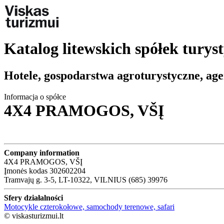
Katalog litewskich spółek turys
Hotele, gospodarstwa agroturystyczne, age
Informacja o spółce
4X4 PRAMOGOS, VŠĮ
Company information
4X4 PRAMOGOS, VŠĮ
Įmonės kodas 302602204
Tramvajų g. 3-5, LT-10322, VILNIUS (685) 39976
Sfery działalności
Motocykle czterokołowe, samochody terenowe, safari
© viskasturizmui.lt